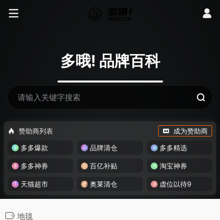
多哦! 品牌百科
赞助商列表
成为赞助商
多多爆款
品牌清仓
多多精选
多多神券
百亿补贴
淘宝神券
天猫超市
奥莱清仓
虚位以待9
地毯