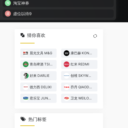
淘宝神券
虚位以待9
猜你喜欢
晨光文具 M&G
康巴赫 KONBAHE
青岛啤酒 TSINGTAO
红米 REDMI
好来 DARLIE
创维 SKYWORTH
德力西 DELIXI
乔丹 QIAODAN
君乐宝 JUNLEBAO
卫龙 WEILONG
热门标签