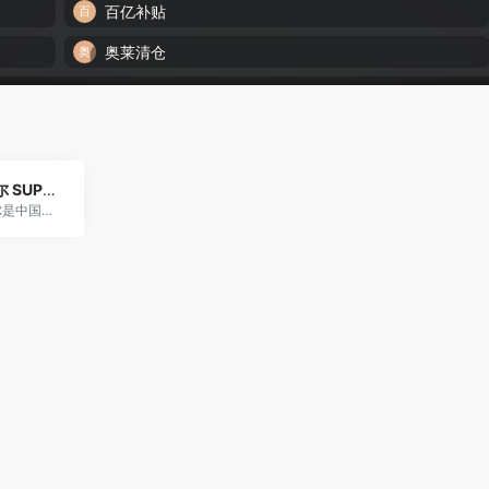
百亿补贴
奥莱清仓
苏泊尔 SUPOR
苏泊尔是中国厨房小家电领导品牌，炊具研发制造商，是中国炊具行业首家上市公司(股票代码002032)，品质和创新是苏泊尔最重要的品牌价值， 如今的苏泊尔已从厨房走进客厅，不断用智巧的产品让消费者的生活变得更美好。