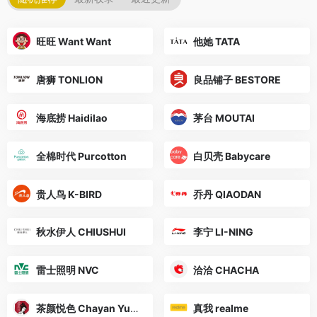
旺旺 Want Want
他她 TATA
唐狮 TONLION
良品铺子 BESTORE
海底捞 Haidilao
茅台 MOUTAI
全棉时代 Purcotton
白贝壳 Babycare
贵人鸟 K-BIRD
乔丹 QIAODAN
秋水伊人 CHIUSHUI
李宁 LI-NING
雷士照明 NVC
洽洽 CHACHA
茶颜悦色 Chayan Yuese
真我 realme