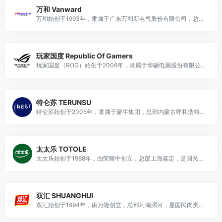
万和 Vanward
万和始创于1993年，隶属于广东万和新电气股份有限公司，总部广东佛山顺德，是国民厨卫热能龙头品牌，主营热水器、厨电、采暖及热水系统等家居电器设备。
玩家国度 Republic Of Gamers
玩家国度（ROG）始创于2006年，隶属于华硕电脑股份有限公司，总部位于中国台湾台北，是全球知名高端电竞硬件品牌，主营电竞主机、笔记本、板卡、外设及电竞配套设备。
特仑苏 TERUNSU
特仑苏始创于2005年，隶属于蒙牛集团，总部内蒙古呼和浩特，蒙语意为“金牌牛奶”，是中国高端牛奶开创者、国民高端乳品龙头，主营高端液态奶及乳制品。
太太乐 TOTOLE
太太乐始创于1988年，由荣耀中创立，总部上海嘉定，是国民调味品龙头品牌，主营复合调味料及各类鲜味调味品，隶属于上海太太乐食品有限公司。
双汇 SHUANGHUI
双汇始创于1994年，由万隆创立，总部河南漯河，是国民肉类食品龙头品牌，主营肉类加工品及生鲜肉类，隶属于河南双汇投资发展股份有限公司。