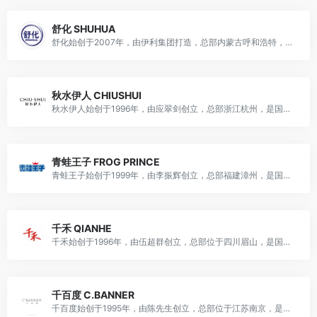
舒化 SHUHUA
舒化始创于2007年，由伊利集团打造，总部内蒙古呼和浩特，是国民功能奶龙头品牌，主营无乳糖牛奶及功能性乳制品，隶属于内蒙古伊利实业集团股份有限公司。
秋水伊人 CHIUSHUI
秋水伊人始创于1996年，由应翠剑创立，总部浙江杭州，是国民女装龙头品牌，主营女装服饰及配饰，隶属于浙江印象实业股份有限公司。
青蛙王子 FROG PRINCE
青蛙王子始创于1999年，由李振辉创立，总部福建漳州，是国民儿童护理龙头品牌，主营儿童护肤、洗沐、口腔护理等产品，隶属于港交所上市企业（股票代码：01259.HK）。
千禾 QIANHE
千禾始创于1996年，由伍超群创立，总部位于四川眉山，是国民知名调味品品牌，主营酱油、食醋、料酒、蚝油等产品，兼具多元业务，是国内零添加调味品行业龙头品牌。
千百度 C.BANNER
千百度始创于1995年，由陈先生创立，总部位于江苏南京，是国民知名鞋履品牌，主营男女鞋、童鞋、手袋等产品，兼具多元业务，是国内中高档鞋履行业龙头品牌。