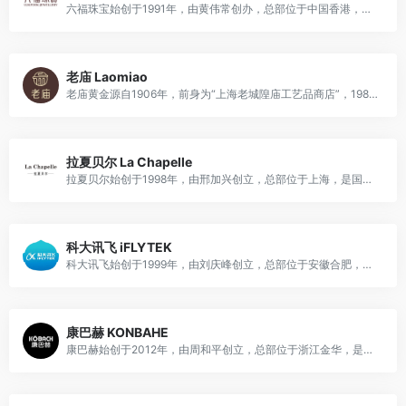
六福珠宝始创于1991年，由黄伟常创办，总部位于中国香港，是国际知名黄金珠宝品牌，主营黄铂金首饰、钻石、玉器、珠宝首饰及钟表等产品，兼具零售、批发、商标授权等多元业务。
老庙 Laomiao
老庙黄金源自1906年，前身为“上海老城隍庙工艺品商店”，1989年正式注册成立公司，总部位于上海，是国民知名黄金珠宝品牌，主营黄金饰品、铂金、钻石、玉器、钟表等珠宝首饰产品。
拉夏贝尔 La Chapelle
拉夏贝尔始创于1998年，由邢加兴创立，总部位于上海，是国民知名女装品牌，主营女装、配饰、童装等时尚服饰产品。
科大讯飞 iFLYTEK
科大讯飞始创于1999年，由刘庆峰创立，总部位于安徽合肥，是国民知名人工智能品牌，主营智能语音、大模型、智慧教育、智慧医疗等人工智能相关产品及解决方案。
康巴赫 KONBAHE
康巴赫始创于2012年，由周和平创立，总部位于浙江金华，是国民知名厨具品牌，主营不粘锅、炒锅、汤锅、刀具等健康厨具产品。