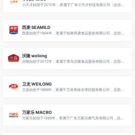
小天才始创于2010年，隶属于广东小天才科技有限公司（步步高旗下），总部广东东莞，是国内儿童智能产品龙头品牌，主营儿童电话手表、早教机、学习平板等智能成长硬件。
西麦 SEAMILD
西麦始创于1994年，隶属于桂林西麦食品股份有限公司，总部广西桂林，是国内燕麦行业开创者、燕麦全产业链龙头，主营燕麦片、复合谷物、健康休闲代餐食品。
沃隆 wolong
沃隆始创于2012年，隶属于青岛沃隆食品股份有限公司，总部山东青岛，是国内每日坚果品类开创者、国民高端坚果零食龙头，主营混合坚果、单品坚果、果干及坚果烘焙食品。
卫龙 WEILONG
卫龙始创于1999年，隶属于卫龙美味全球控股有限公司，总部河南漯河，是国民辣味休闲零食龙头品牌，主营调味面制品、蔬菜制品、豆制品及休闲零食。
万家乐 MACRO
万家乐始创于1985年，隶属于广东万家乐燃气具有限公司，总部广东佛山顺德，是国民厨卫热能龙头品牌，主营热水、厨电、采暖、净水等智能家居电器设备。