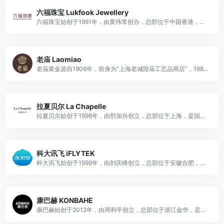
六福珠宝 Lukfook Jewellery
六福珠宝始创于1991年，由黄伟常创办，总部位于中国香港，是国际知名黄金珠宝品牌，主营黄铂金首饰、钻石、玉器、珠宝首饰及钟表等产品，兼具零售、批发、商标授权等多元业务。
老庙 Laomiao
老庙黄金源自1906年，前身为“上海老城隍庙工艺品商店”，1989年正式注册成立公司，总部位于上海，是国民知名黄金珠宝品牌，主营黄金饰品、铂金、钻石、玉器、钟表等珠宝首饰产品。
拉夏贝尔 La Chapelle
拉夏贝尔始创于1998年，由邢加兴创立，总部位于上海，是国民知名女装品牌，主营女装、配饰、童装等时尚服饰产品。
科大讯飞 iFLYTEK
科大讯飞始创于1999年，由刘庆峰创立，总部位于安徽合肥，是国民知名人工智能品牌，主营智能语音、大模型、智慧教育、智慧医疗等人工智能相关产品及解决方案。
康巴赫 KONBAHE
康巴赫始创于2012年，由周和平创立，总部位于浙江金华，是国民知名厨具品牌，主营不粘锅、炒锅、汤锅、刀具等健康厨具产品。