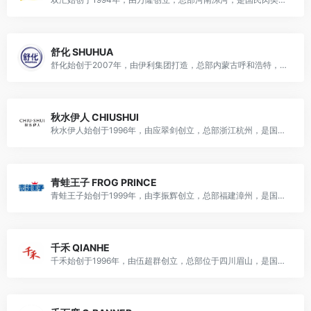
舒化 SHUHUA
舒化始创于2007年，由伊利集团打造，总部内蒙古呼和浩特，是国民功能奶龙头品牌，主营无乳糖牛奶及功能性乳制品，隶属于内蒙古伊利实业集团股份有限公司。
秋水伊人 CHIUSHUI
秋水伊人始创于1996年，由应翠剑创立，总部浙江杭州，是国民女装龙头品牌，主营女装服饰及配饰，隶属于浙江印象实业股份有限公司。
青蛙王子 FROG PRINCE
青蛙王子始创于1999年，由李振辉创立，总部福建漳州，是国民儿童护理龙头品牌，主营儿童护肤、洗沐、口腔护理等产品，隶属于港交所上市企业（股票代码：01259.HK）。
千禾 QIANHE
千禾始创于1996年，由伍超群创立，总部位于四川眉山，是国民知名调味品品牌，主营酱油、食醋、料酒、蚝油等产品，兼具多元业务，是国内零添加调味品行业龙头品牌。