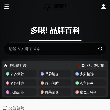
多哦! 品牌百科
赞助商列表
成为赞助商
多多爆款
品牌清仓
多多精选
多多神券
百亿补贴
淘宝神券
天猫超市
奥莱清仓
虚位以待9
公益慈善