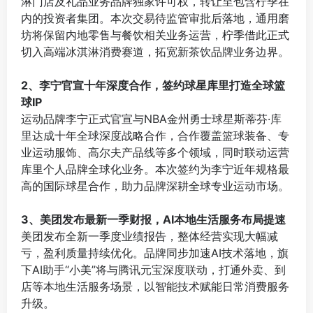
淋门店及礼品业务品牌独家许可权，转让至包含柠季在
内的投资者集团。本次交易待监管审批后落地，通用磨
坊将保留内地零售与餐饮相关业务运营，柠季借此正式
切入高端冰淇淋消费赛道，拓宽新茶饮品牌业务边界。
⠀
2、李宁官宣十年深度合作，签约球星库里打造全球篮
球IP
运动品牌李宁正式官宣与NBA金州勇士球星斯蒂芬·库
里达成十年全球深度战略合作，合作覆盖篮球装备、专
业运动服饰、高尔夫产品线等多个领域，同时联动运营
库里个人品牌全球化业务。本次签约为李宁近年规格最
高的国际球星合作，助力品牌深耕全球专业运动市场。
⠀
3、美团发布最新一季财报，AI本地生活服务布局提速
美团发布全新一季度业绩报告，整体经营实现大幅减
亏，盈利质量持续优化。品牌同步加速AI技术落地，旗
下AI助手“小美”将与腾讯元宝深度联动，打通外卖、到
店等本地生活服务场景，以智能技术赋能日常消费服务
升级。