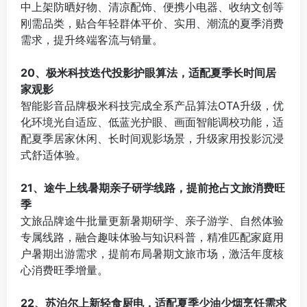
中上架防晒好物、清凉配饰、便携小电器、收纳文创等
刚需品类，贴合年轻群体平价、实用、潮流的夏季消费
需求，提升终端客流与销量。
⠀
20、极米科技迭代投影护眼算法，适配夏季长时间居
家观影
智能影音品牌极米科技完成全系产品算法OTA升级，优
化环境光自适应、低蓝光护眼、画面智能调校功能，适
配夏季居家休闲、长时间观影场景，升级家用投影沉浸
式舒适体验。
⠀
21、途牛上线暑期亲子研学线路，提前抢占文旅消费旺
季
文旅品牌途牛批量更新暑期研学、亲子游学、自然体验
专属线路，融合趣味体验与知识科普，精准匹配家庭用
户暑期出游需求，提前布局暑期文旅市场，激活年度核
心消费旺季增量。
⠀
22、苏泊尔上新轻食厨电，适配夏季少油少烟烹饪需求