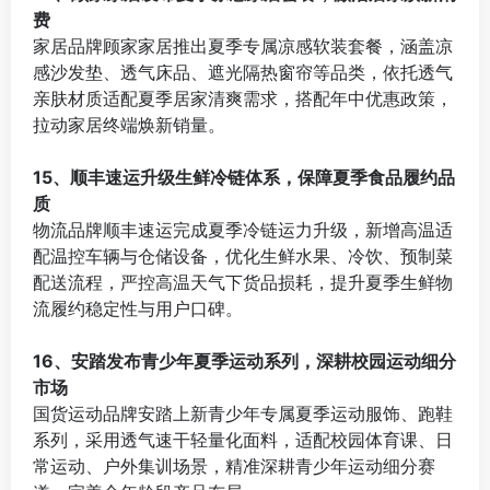
费
家居品牌顾家家居推出夏季专属凉感软装套餐，涵盖凉
感沙发垫、透气床品、遮光隔热窗帘等品类，依托透气
亲肤材质适配夏季居家清爽需求，搭配年中优惠政策，
拉动家居终端焕新销量。
⠀
15、顺丰速运升级生鲜冷链体系，保障夏季食品履约品
质
物流品牌顺丰速运完成夏季冷链运力升级，新增高温适
配温控车辆与仓储设备，优化生鲜水果、冷饮、预制菜
配送流程，严控高温天气下货品损耗，提升夏季生鲜物
流履约稳定性与用户口碑。
⠀
16、安踏发布青少年夏季运动系列，深耕校园运动细分
市场
国货运动品牌安踏上新青少年专属夏季运动服饰、跑鞋
系列，采用透气速干轻量化面料，适配校园体育课、日
常运动、户外集训场景，精准深耕青少年运动细分赛