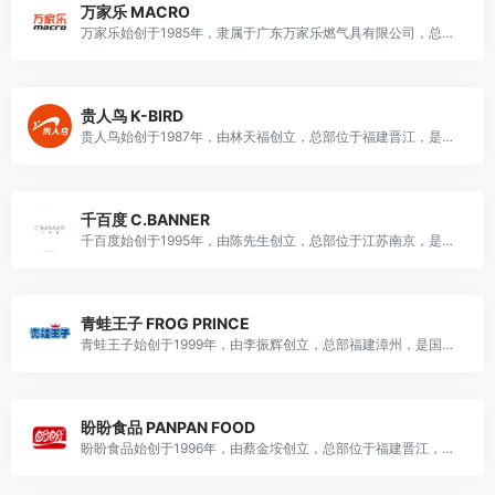
万家乐 MACRO
万家乐始创于1985年，隶属于广东万家乐燃气具有限公司，总部广东佛山顺德，是国民厨卫热能龙头品牌，主营热水、厨电、采暖、净水等智能家居电器设备。
贵人鸟 K-BIRD
贵人鸟始创于1987年，由林天福创立，总部位于福建晋江，是中国知名国货运动品牌，主营运动鞋、运动服装及相关配饰产品。
千百度 C.BANNER
千百度始创于1995年，由陈先生创立，总部位于江苏南京，是国民知名鞋履品牌，主营男女鞋、童鞋、手袋等产品，兼具多元业务，是国内中高档鞋履行业龙头品牌。
青蛙王子 FROG PRINCE
青蛙王子始创于1999年，由李振辉创立，总部福建漳州，是国民儿童护理龙头品牌，主营儿童护肤、洗沐、口腔护理等产品，隶属于港交所上市企业（股票代码：01259.HK）。
盼盼食品 PANPAN FOOD
盼盼食品始创于1996年，由蔡金垵创立，总部位于福建晋江，是国民知名休闲食品品牌，主营烘焙、膨化、饮料等休闲食品，兼具多元业务，是国家农业产业化重点龙头企业。