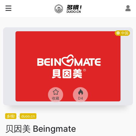
中国
收藏
D4
多哦!
duoo.cn
贝因美 Beingmate