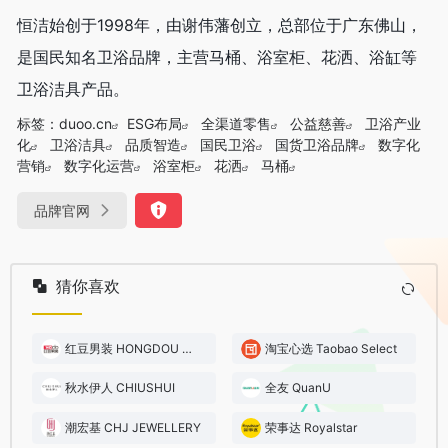
恒洁始创于1998年，由谢伟藩创立，总部位于广东佛山，
是国民知名卫浴品牌，主营马桶、浴室柜、花洒、浴缸等
卫浴洁具产品。
标签：
duoo.cn
ESG布局
全渠道零售
公益慈善
卫浴产业
化
卫浴洁具
品质智造
国民卫浴
国货卫浴品牌
数字化
营销
数字化运营
浴室柜
花洒
马桶
品牌官网
猜你喜欢
红豆男装 HONGDOU MEN’S WEAR
淘宝心选 Taobao Select
秋水伊人 CHIUSHUI
全友 QuanU
潮宏基 CHJ JEWELLERY
荣事达 Royalstar