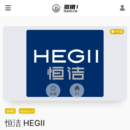
中国
收藏
D1
多哦!
duoo.cn
恒洁 HEGII