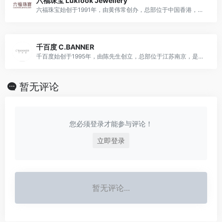
六福珠宝 Lukfook Jewellery
六福珠宝始创于1991年，由黄伟常创办，总部位于中国香港，是国际知名黄金珠宝品牌，主营黄铂金首饰、钻石、玉器、珠宝首饰及钟表等产品，兼具零售、批发、商标授权等多元业务。
千百度 C.BANNER
千百度始创于1995年，由陈先生创立，总部位于江苏南京，是国民知名鞋履品牌，主营男女鞋、童鞋、手袋等产品，兼具多元业务，是国内中高档鞋履行业龙头品牌。
暂无评论
您必须登录才能参与评论！
立即登录
暂无评论...