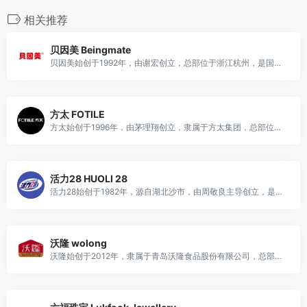
相关推荐
贝因美 Beingmate
贝因美始创于1992年，由谢宏创立，总部位于浙江杭州，是国产头部母婴品牌，主营婴幼儿奶粉、辅食及母婴营养品，深耕高端母婴食品领域。
方太 FOTILE
方太始创于1996年，由茅理翔创立，隶属于方太集团，总部位于浙江宁波，是中国高端厨电龙头品牌，主营吸油烟机、嵌入式灶具、洗碗机、蒸烤箱、燃气热水器、净水机等智慧厨房电器产品。
活力28 HUOLI 28
活力28始创于1982年，源自湖北沙市，由周敬良主导创立，是国民经典日化品牌，主营洗衣粉、洗衣液、洗洁精等家居清洁产品。
沃隆 wolong
沃隆始创于2012年，隶属于青岛沃隆食品股份有限公司，总部山东青岛，是国内每日坚果品类开创者、国民高端坚果零食龙头，主营混合坚果、单品坚果、果干及坚果烘焙食品。